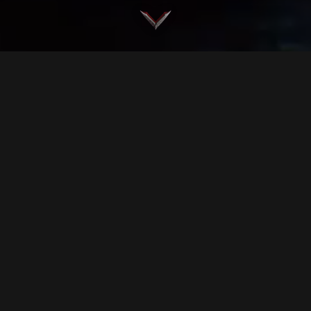
レッドムーンを享受せよ！
赤き月が昇る時、大いなる恵みが降り注ぐ
レッドムーンフェス
前夜祭開催中！